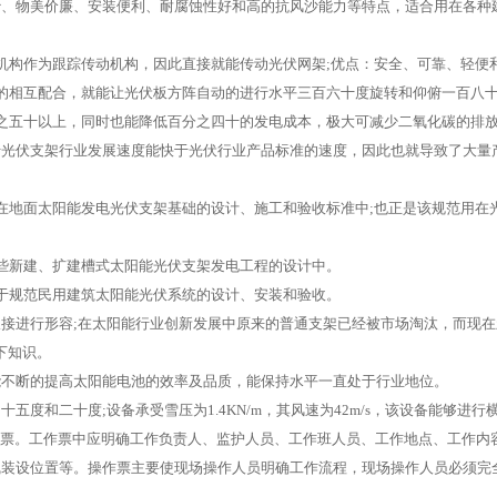
物美价廉、安装便利、耐腐蚀性好和高的抗风沙能力等特点，适合用在各种建
构作为跟踪传动机构，因此直接就能传动光伏网架;优点：安全、可靠、轻便
相互配合，就能让光伏板方阵自动的进行水平三百六十度旋转和仰俯一百八
五十以上，同时也能降低百分之四十的发电成本，极大可减少二氧化碳的排
伏支架行业发展速度能快于光伏行业产品标准的速度，因此也就导致了大量产
地面太阳能发电光伏支架基础的设计、施工和验收标准中;也正是该规范用在
新建、扩建槽式太阳能光伏支架发电工程的设计中。
规范民用建筑太阳能光伏系统的设计、安装和验收。
行形容;在太阳能行业创新发展中原来的普通支架已经被市场淘汰，而现在新
下知识。
不断的提高太阳能电池的效率及品质，能保持水平一直处于行业地位。
和二十度;设备承受雪压为1.4KN/m，其风速为42m/s，该设备能够进
作票。工作票中应明确工作负责人、监护人员、工作班人员、工作地点、工作内
线装设位置等。操作票主要使现场操作人员明确工作流程，现场操作人员必须完