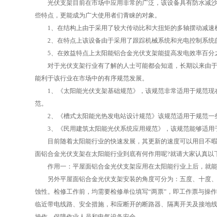
光伏支架目前在市场中应用非常的广泛，该设备具有防水减沙、
些特点，更能成为广大使用者们青睐的对象。
1、在结构上由于采用了较大传动比和大扭矩的多轴摆动减速机
2、在特点上该设备由于采用了跟踪机械系统和光电控制系统的
5、在效益特点上太阳能铝合金光伏支架能提高发电效率百分之
对于光伏支架行业有了解的人士可能都会知道，长期以来由于光
能利于该行业在市场中的有序规范发展。
1、《太阳能光伏支架基础规范》，该规范非常适用于规范现在
范。
2、《槽式太阳能光热发电站设计规范》该规范适用于规范一些
3、《民用建筑太阳能光伏系统应用规范》，该规范能够适用于
目前随着太阳能行业的快速发展，其更新的速度可以用目不暇接进
面铝合金光伏支架在太阳能行业到底有何作用呢?就请大家认真以
作用一：平屋面铝合金光伏支架应用在太阳能行业上后，就能
另外平屋面铝合金光伏支架安装的角度可分为：五度、十度、十五度
蚀性。检修工作前，均需要检修单位填写“两票”，即工作票与操
临近带电线路、安全措施，和应断开的断路器、隔离开关及接地
操作，保障作业人员和电气设备安全。