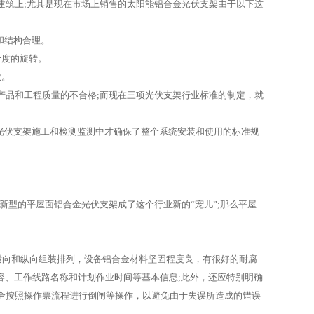
筑上;尤其是现在市场上销售的太阳能铝合金光伏支架由于以下这
和结构合理。
十度的旋转。
放。
品和工程质量的不合格;而现在三项光伏支架行业标准的制定，就
光伏支架施工和检测监测中才确保了整个系统安装和使用的标准规
型的平屋面铝合金光伏支架成了这个行业新的“宠儿”;那么平屋
行横向和纵向组装排列，设备铝合金材料坚固程度良，有很好的耐腐
容、工作线路名称和计划作业时间等基本信息;此外，还应特别明确
全按照操作票流程进行倒闸等操作，以避免由于失误所造成的错误